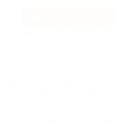
製品名「sotto aid」には
「感覚の過敏さもこだわりも、そのままで大
丈夫。
"そっと"あなたを"サポート(aid)"したい」とい
う想いを込めました。
偏食っ子を育てる薬剤師と江戸時代から続く
老舗製薬会社が本気で開発。
偏食に悩むお子さんとご家族のために、
「味・匂いに敏感でも、しっかり栄養をとれ
るサプリ」。