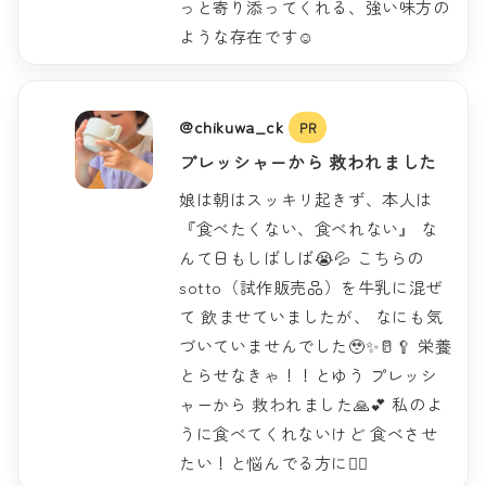
っと寄り添ってくれる、強い味方の
ような存在です☺️
@chikuwa_ck
PR
プレッシャーから 救われました
娘は朝はスッキリ起きず、本人は
『食べたくない、食べれない』 な
んて日もしばしば😭💦 こちらの
sotto（試作販売品）を牛乳に混ぜ
て 飲ませていましたが、 なにも気
づいていませんでした🥹✨🥛🥄 栄養
とらせなきゃ！！とゆう プレッシ
ャーから 救われました🙏💕 私のよ
うに食べてくれないけど 食べさせ
たい！と悩んでる方に🙋‍♀️