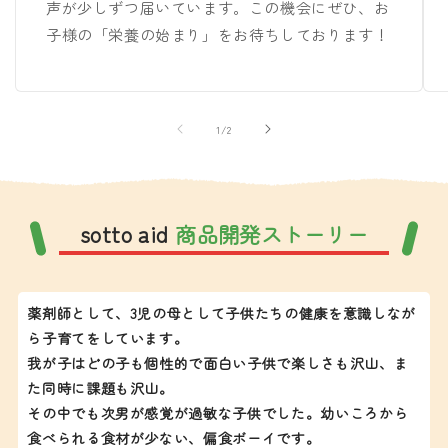
声が少しずつ届いています。この機会にぜひ、お
子様の「栄養の始まり」をお待ちしております！
の
1
/
2
sotto aid
商品開発ストーリー
薬剤師として、3児の母として子供たちの健康を意識しなが
ら子育てをしています。
我が子はどの子も個性的で面白い子供で楽しさも沢山、ま
た同時に課題も沢山。
その中でも次男が感覚が過敏な子供でした。幼いころから
食べられる食材が少ない、偏食ボーイです。